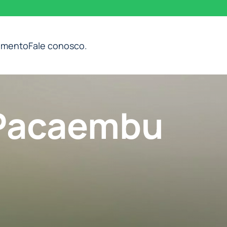
imento
Fale conosco
.
 Pacaembu