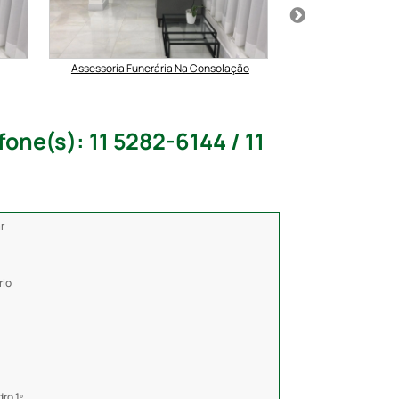
Assessoria Funerária Na Consolação
Funerária 24 H
one(s): 11 5282-6144 / 11
r
rio
ro 1º