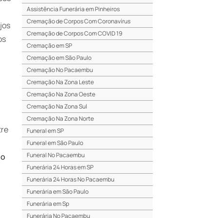
Assistência Funerária em Pinheiros
Cremação de Corpos Com Coronavírus
jos
Cremação de Corpos Com COVID 19
os
Cremação em SP
Cremação em São Paulo
Cremação No Pacaembu
Cremação Na Zona Leste
Cremação Na Zona Oeste
Cremação Na Zona Sul
Cremação Na Zona Norte
tre
Funeral em SP
Funeral em São Paulo
Funeral No Pacaembu
no
Funerária 24 Horas em SP
Funerária 24 Horas No Pacaembu
Funerária em São Paulo
Funerária em Sp
Funerária No Pacaembu