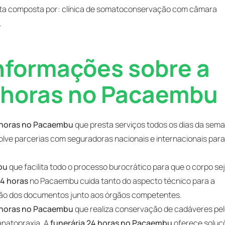
ta composta por: clínica de somatoconservação com câmara
.
informações sobre a
4 horas no Pacaembu
4 horas no Pacaembu
que presta serviços todos os dias da sem
lve parcerias com seguradoras nacionais e internacionais par
bu
que facilita todo o processo burocrático para que o corpo se
24 horas
no Pacaembu cuida tanto do aspecto técnico para a
ação dos documentos junto aos órgãos competentes.
4 horas no Pacaembu
que realiza conservação de cadáveres pe
anatopraxia. A
funerária 24 horas no Pacaembu
oferece soluç