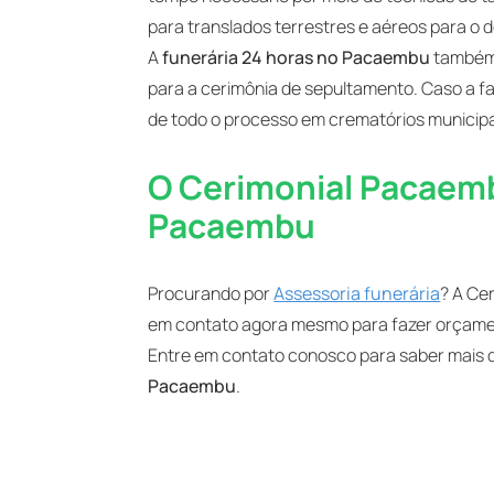
para translados terrestres e aéreos para o 
A
funerária 24 horas no Pacaembu
também 
para a cerimônia de sepultamento. Caso a fa
de todo o processo em crematórios municipai
O Cerimonial Pacaemb
Pacaembu
Procurando por
Assessoria funerária
? A Ce
em contato agora mesmo para fazer orçam
Entre em contato conosco para saber mais d
Pacaembu
.