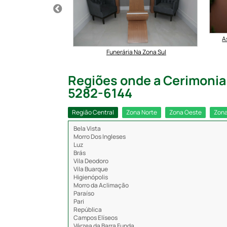
rária Na Zona Sul
A
Funerária Na Zona Sul
Regiões onde a Cerimonial
5282-6144
Região Central
Zona Norte
Zona Oeste
Zona
Bela Vista
Morro Dos Ingleses
Luz
Brás
Vila Deodoro
Vila Buarque
Higienópolis
Morro da Aclimação
Paraíso
Pari
República
Campos Elíseos
Várzea da Barra Funda