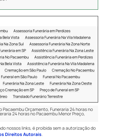
aembu
Assessoria Funerária em Perdizes
a Bela Vista
Assessoria Funerária Na Vila Madalena
ia Na Zona Sul
Assessoria Funerária Na Zona Norte
Funerária em SP
Assistência Funerária Na Zona Leste
ária No Pacaembu
Assistência Funerária em Perdizes
Na Bela Vista
Assistência Funerária Na Vila Madalena
Cremação em São Paulo
Cremação No Pacaembu
Funeral em São Paulo
Funeral No Pacaembu
Funerária Na Zona Leste
Funerária Na Zona Oeste
ço Cremação em SP
Preço de Funeral em SP
éreo
Translado Funerário Terrestre
 no Pacaembu Orçamento, Funeraria 24 horas no
eraria 24 horas no Pacaembu Menor Preço,
ndo nossos links, é proibida sem a autorização do
os Direitos Autorais
.