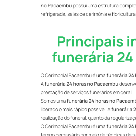
no Pacaembu
possui uma estrutura comple
refrigerada, salas de cerimônia e floricultura
Principais 
funerária 2
O Cerimonial Pacaembu é uma
funerária 2
A
funerária 24 horas no Pacaembu
desenvo
prestação de serviços funerários em geral.
Somos uma
funerária 24 horas no Pacaem
liberado o mais rápido possível. A
funerária 
realização do funeral, quanto da regulariz
O Cerimonial Pacaembu é uma
funerária 2
tempo necessário por meio de técnicas de t