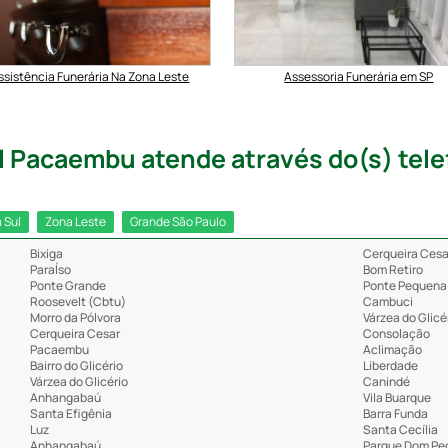
ssistência Funerária Na Zona Leste
Assessoria Funerária em SP
 Pacaembu atende através do(s) telef
 Sul
Zona Leste
Grande São Paulo
Bixiga
Cerqueira Cesa
ParaÍso
Bom Retiro
Ponte Grande
Ponte Pequena
Roosevelt (Cbtu)
Cambuci
Morro da Pólvora
Várzea do Glicé
Cerqueira Cesar
Consolação
Pacaembu
Aclimação
Bairro do Glicério
Liberdade
Várzea do Glicério
Canindé
Anhangabaú
Vila Buarque
Santa Efigênia
Barra Funda
Luz
Santa Cecília
Anhangabaú
Parque Dom Ped