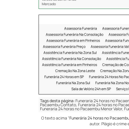
Mercado
Assessoria Funerária
Assessoria Funer
Assessoria Funerária Na Consolação
Assessoria F
Assessoria Funerária em Pinheiros
Assessoria Fun
Assessoria Funerária Preço
Assessoria Funerária Val
Assistência Funerária Na Zona Sul
Assistência Fune
Assistência Funerária Na Consolação
Assistência F
Assistência Funerária em Pinheiros
Cremação de Co
Cremação Na Zona Leste
Cremação Na Zon
Funerária 24 Horas em SP
Funerária 24 Horas No 
Funerária Na Zona Sul
Funerária Na Zona No
Sala de Velório 24h em SP
Serviço 
Tags desta página:
Funeraria 24 horas no Pacae
Pacaembu Contato, Funeraria 24 horas no Paca
Funeraria 24 horas no Pacaembu Menor Valor, Fu
O texto acima "
Funerária 24 horas no Pacaemb
autor. Plágio é crime 