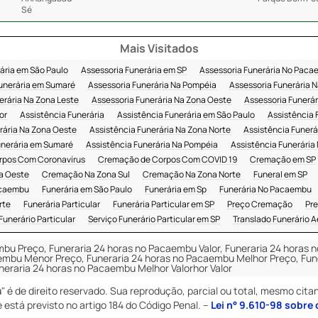
Sé
Mais Visitados
ária em São Paulo
Assessoria Funerária em SP
Assessoria Funerária No Pac
unerária em Sumaré
Assessoria Funerária Na Pompéia
Assessoria Funerária N
erária Na Zona Leste
Assessoria Funerária Na Zona Oeste
Assessoria Funerár
or
Assistência Funerária
Assistência Funerária em São Paulo
Assistência 
rária Na Zona Oeste
Assistência Funerária Na Zona Norte
Assistência Funer
unerária em Sumaré
Assistência Funerária Na Pompéia
Assistência Funerária 
rpos Com Coronavírus
Cremação de Corpos Com COVID 19
Cremação em SP
a Oeste
Cremação Na Zona Sul
Cremação Na Zona Norte
Funeral em SP
Pacaembu
Funerária em São Paulo
Funerária em Sp
Funerária No Pacaembu
rte
Funerária Particular
Funerária Particular em SP
Preço Cremação
Pre
Funerário Particular
Serviço Funerário Particular em SP
Translado Funerário A
mbu Preço, Funeraria 24 horas no Pacaembu Valor, Funeraria 24 horas
embu Menor Preço, Funeraria 24 horas no Pacaembu Melhor Preço, Fun
neraria 24 horas no Pacaembu Melhor Valorhor Valor
u
" é de direito reservado. Sua reprodução, parcial ou total, mesmo cita
e está previsto no artigo 184 do Código Penal. –
Lei n° 9.610-98 sobre 