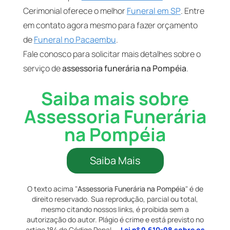
Cerimonial oferece o melhor
Funeral em SP
. Entre
em contato agora mesmo para fazer orçamento
de
Funeral no Pacaembu
.
Fale conosco para solicitar mais detalhes sobre o
serviço de
assessoria funerária na Pompéia
.
Saiba mais sobre
Assessoria Funerária
na Pompéia
Saiba Mais
O texto acima "
Assessoria Funerária na Pompéia
" é de
direito reservado. Sua reprodução, parcial ou total,
mesmo citando nossos links, é proibida sem a
autorização do autor. Plágio é crime e está previsto no
artigo 184 do Código Penal. –
Lei n° 9.610-98 sobre os