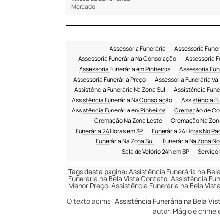
Mercado
Assessoria Funerária
Assessoria Funer
Assessoria Funerária Na Consolação
Assessoria F
Assessoria Funerária em Pinheiros
Assessoria Fun
Assessoria Funerária Preço
Assessoria Funerária Val
Assistência Funerária Na Zona Sul
Assistência Fune
Assistência Funerária Na Consolação
Assistência F
Assistência Funerária em Pinheiros
Cremação de Co
Cremação Na Zona Leste
Cremação Na Zon
Funerária 24 Horas em SP
Funerária 24 Horas No 
Funerária Na Zona Sul
Funerária Na Zona No
Sala de Velório 24h em SP
Serviço 
Tags desta página:
Assistência Funerária na Bela
Funerária na Bela Vista Contato, Assistência Fun
Menor Preço, Assistência Funerária na Bela Vista
O texto acima "
Assistência Funerária na Bela Vis
autor. Plágio é crime 