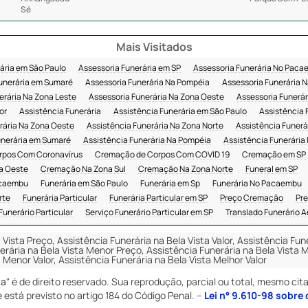
Sé
Mais Visitados
ária em São Paulo
Assessoria Funerária em SP
Assessoria Funerária No Pac
unerária em Sumaré
Assessoria Funerária Na Pompéia
Assessoria Funerária N
erária Na Zona Leste
Assessoria Funerária Na Zona Oeste
Assessoria Funerár
or
Assistência Funerária
Assistência Funerária em São Paulo
Assistência 
rária Na Zona Oeste
Assistência Funerária Na Zona Norte
Assistência Funer
unerária em Sumaré
Assistência Funerária Na Pompéia
Assistência Funerária 
rpos Com Coronavírus
Cremação de Corpos Com COVID 19
Cremação em SP
a Oeste
Cremação Na Zona Sul
Cremação Na Zona Norte
Funeral em SP
Pacaembu
Funerária em São Paulo
Funerária em Sp
Funerária No Pacaembu
rte
Funerária Particular
Funerária Particular em SP
Preço Cremação
Pre
Funerário Particular
Serviço Funerário Particular em SP
Translado Funerário A
 Vista Preço, Assistência Funerária na Bela Vista Valor, Assistência Fu
erária na Bela Vista Menor Preço, Assistência Funerária na Bela Vista M
 Menor Valor, Assistência Funerária na Bela Vista Melhor Valor
ta
" é de direito reservado. Sua reprodução, parcial ou total, mesmo cit
e está previsto no artigo 184 do Código Penal. –
Lei n° 9.610-98 sobre 