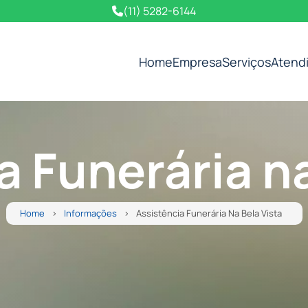
(11) 5282-6144
Home
Empresa
Serviços
Atend
a Funerária na
Home
Informações
Assistência Funerária Na Bela Vista