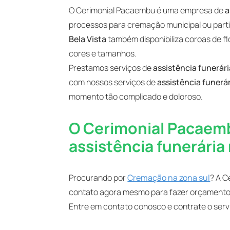
O Cerimonial Pacaembu é uma empresa de
a
processos para cremação municipal ou partic
Bela Vista
também disponibiliza coroas de f
cores e tamanhos.
Prestamos serviços de
assistência funerári
com nossos serviços de
assistência funerár
momento tão complicado e doloroso.
O Cerimonial Pacaemb
assistência funerária 
Procurando por
Cremação na zona sul
? A C
contato agora mesmo para fazer orçament
Entre em contato conosco e contrate o serv