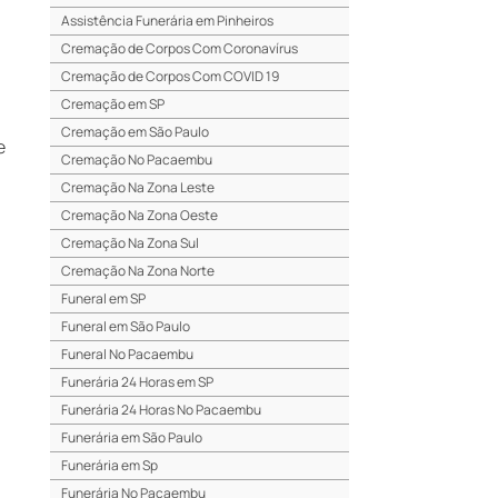
Assistência Funerária em Pinheiros
Cremação de Corpos Com Coronavírus
Cremação de Corpos Com COVID 19
Cremação em SP
Cremação em São Paulo
e
Cremação No Pacaembu
Cremação Na Zona Leste
Cremação Na Zona Oeste
Cremação Na Zona Sul
Cremação Na Zona Norte
Funeral em SP
Funeral em São Paulo
Funeral No Pacaembu
Funerária 24 Horas em SP
Funerária 24 Horas No Pacaembu
Funerária em São Paulo
Funerária em Sp
Funerária No Pacaembu