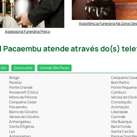
Assistência Funerária Na Zona Oe
Assessoria Funerária Preço
 Pacaembu atende através do(s) telef
 Sul
Zona Leste
Grande São Paulo
Bixiga
Cerqueira Cesa
ParaÍso
Bom Retiro
Ponte Grande
Ponte Pequena
Roosevelt (Cbtu)
Cambuci
Morro da Pólvora
Várzea do Glicé
Cerqueira Cesar
Consolação
Pacaembu
Aclimação
Bairro do Glicério
Liberdade
Várzea do Glicério
Canindé
Anhangabaú
Vila Buarque
Santa Efigênia
Barra Funda
Luz
Santa Cecília
Anhangabaú
Parque Dom Ped