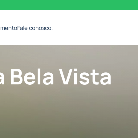
imento
Fale conosco
.
 Bela Vista