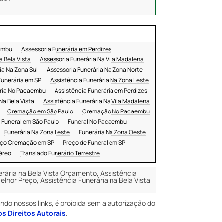
aembu
Assessoria Funerária em Perdizes
a Bela Vista
Assessoria Funerária Na Vila Madalena
ia Na Zona Sul
Assessoria Funerária Na Zona Norte
Funerária em SP
Assistência Funerária Na Zona Leste
ária No Pacaembu
Assistência Funerária em Perdizes
Na Bela Vista
Assistência Funerária Na Vila Madalena
Cremação em São Paulo
Cremação No Pacaembu
Funeral em São Paulo
Funeral No Pacaembu
Funerária Na Zona Leste
Funerária Na Zona Oeste
ço Cremação em SP
Preço de Funeral em SP
éreo
Translado Funerário Terrestre
nerária na Bela Vista Orçamento, Assistência
elhor Preço, Assistência Funerária na Bela Vista
ando nossos links, é proibida sem a autorização do
os Direitos Autorais
.