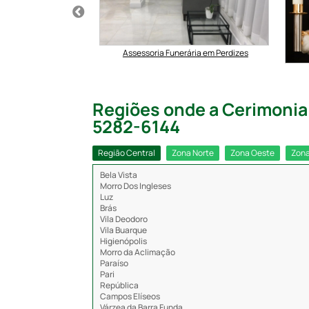
ária No Pacaembu
Assessoria Funerária em Perdizes
Regiões onde a Cerimonial
5282-6144
Região Central
Zona Norte
Zona Oeste
Zona
Bela Vista
Morro Dos Ingleses
Luz
Brás
Vila Deodoro
Vila Buarque
Higienópolis
Morro da Aclimação
Paraíso
Pari
República
Campos Elíseos
Várzea da Barra Funda